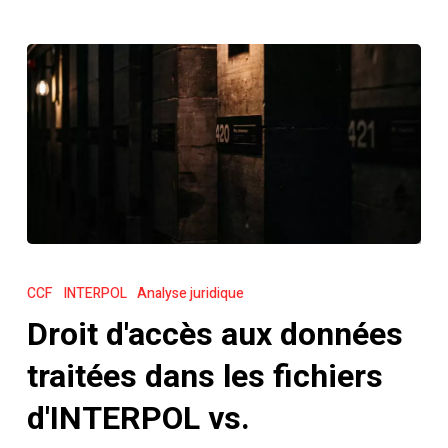
Droit
d'accès
CCF
INTERPOL
Analyse juridique
aux
Droit d'accès aux données
données
traitées
traitées dans les fichiers
dans
d'INTERPOL vs.
les