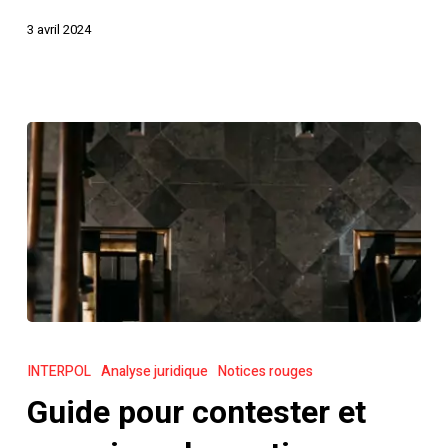
3 avril 2024
Guide
pour
INTERPOL
Analyse juridique
Notices rouges
contester
Guide pour contester et
et
supprimer