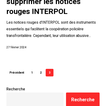
supprimer les notices
les
rouges INTERPOL
notices
rouges
Les notices rouges d'INTERPOL sont des instruments
INTERPOL
essentiels qui facilitent la coopération policière
transfrontalière. Cependant, leur utilisation abusive...
27 février 2024
Précédent
1
2
3
Recherche
Recherche