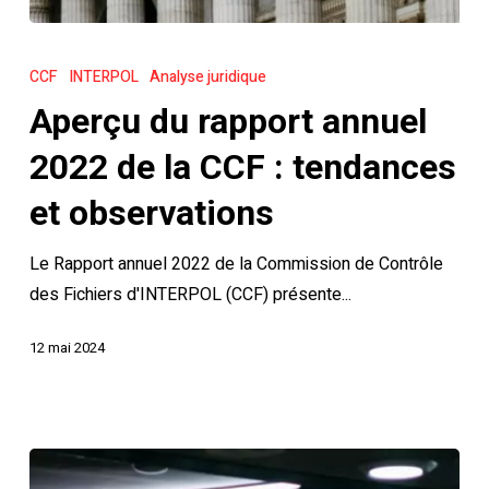
Aperçu
du
CCF
INTERPOL
Analyse juridique
rapport
Aperçu du rapport annuel
annuel
2022
2022 de la CCF : tendances
de
et observations
la
CCF
Le Rapport annuel 2022 de la Commission de Contrôle
:
des Fichiers d'INTERPOL (CCF) présente...
tendances
et
12 mai 2024
observations