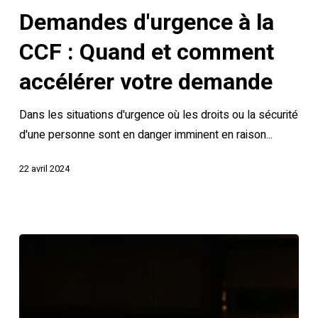
à
Demandes d'urgence à la
la
CCF
CCF : Quand et comment
:
accélérer votre demande
Quand
et
Dans les situations d'urgence où les droits ou la sécurité
comment
d'une personne sont en danger imminent en raison...
accélérer
votre
22 avril 2024
demande