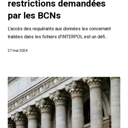
fichiers
restrictions demandées
d'INTERPOL
par les BCNs
vs.
restrictions
L'accès des requérants aux données les concernant
demandées
traitées dans les fichiers d'INTERPOL est un défi...
par
les
27 mai 2024
BCNs