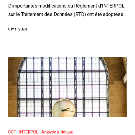
traitement
D'importantes modifications du Règlement d'INTERPOL
des
sur le Traitement des Données (RTD) ont été adoptées...
données
6 mai 2024
Demandes
d'urgence
CCF
INTERPOL
Analyse juridique