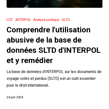
Comprendre
l'utilisation
CCF
INTERPOL
Analyse juridique
SLTD
abusive
Comprendre l'utilisation
de
la
abusive de la base de
base
données SLTD d'INTERPOL
de
données
et y remédier
SLTD
La base de données d'INTERPOL sur les documents de
d'INTERPOL
voyage volés et perdus (SLTD) est un outil essentiel
et
pour le droit international...
y
remédier
24 juin 2024