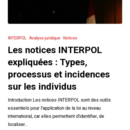
Les
notices
INTERPOL
Analyse juridique
Notices
INTERPOL
Les notices INTERPOL
expliquées
:
expliquées : Types,
Types,
processus et incidences
processus
et
sur les individus
incidences
Introduction Les notices INTERPOL sont des outils
sur
essentiels pour l'application de la loi au niveau
les
international, car elles permettent d'identifier, de
individus
localiser...