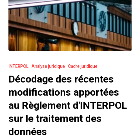
Décodage
des
INTERPOL
Analyse juridique
Cadre juridique
récentes
Décodage des récentes
modifications
apportées
modifications apportées
au
au Règlement d'INTERPOL
Règlement
d'INTERPOL
sur le traitement des
sur
données
le