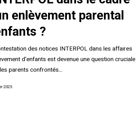
OL
un enlèvement parental
enfants ?
ntestation des notices INTERPOL dans les affaires
èvement d'enfants est devenue une question cruciale
t
les parents confrontés...
ier 2025