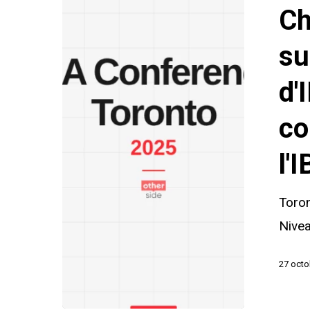
s'exprime
Ch
sur
les
su
notices
d'
rouges
d'INTERP
co
lors
l'
de
la
Toron
conférenc
Nivea
annuelle
de
27 octo
l'IBA
à