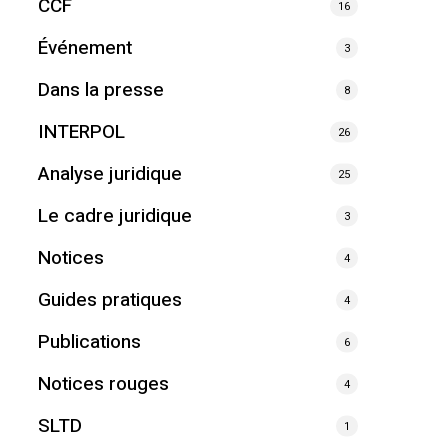
CCF
16
Événement
3
Dans la presse
8
INTERPOL
26
Analyse juridique
25
Le cadre juridique
3
Notices
4
Guides pratiques
4
Publications
6
Notices rouges
4
SLTD
1