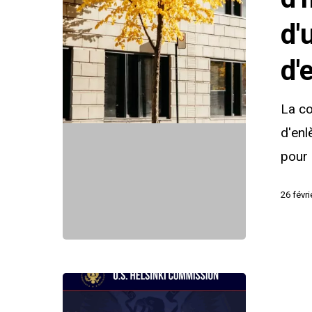
jaunes
d'INTERP
d'
dans
d'
le
cadre
La co
d'un
d'enl
enlèvemen
pour 
parental
d'enfants
26 févr
?
Charlie
Magri