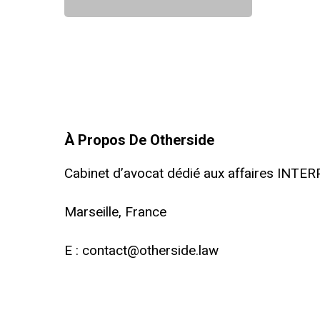
d’INTERP
et
le
TRAP
Act.
À Propos De Otherside
Cabinet d’avocat dédié aux affaires INTE
Marseille, France
E :
contact@otherside.law