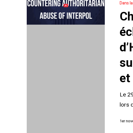
Dans l
apporte
Ch
son
éclairage
éc
à
d’
la
Commissi
su
d’Helsinki
et
des
États-
Le 29
Unis
lors 
sur
les
1er no
abus