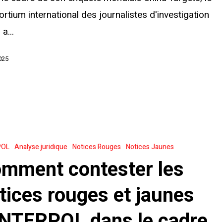
rtium international des journalistes d'investigation
 a...
025
OL
POL
Analyse juridique
Notices Rouges
Notices Jaunes
mment contester les
tices rouges et jaunes
INTERPOL dans le cadre