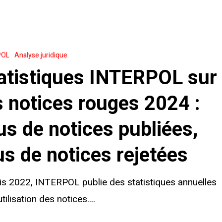
s
POL
Analyse juridique
atistiques INTERPOL sur
s notices rouges 2024 :
us de notices publiées,
us de notices rejetées
s 2022, INTERPOL publie des statistiques annuelles
utilisation des notices....