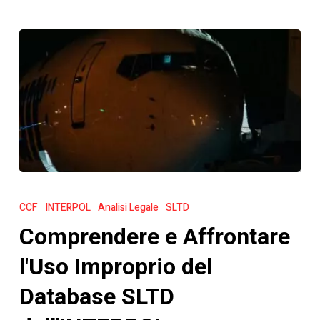
Comprendere
e
CCF
INTERPOL
Analisi Legale
SLTD
Affrontare
Comprendere e Affrontare
l'Uso
Improprio
l'Uso Improprio del
del
Database SLTD
Database