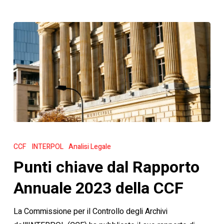
Punti
chiave
CCF
INTERPOL
Analisi Legale
dal
Punti chiave dal Rapporto
Rapporto
Annuale
Annuale 2023 della CCF
2023
La Commissione per il Controllo degli Archivi
della