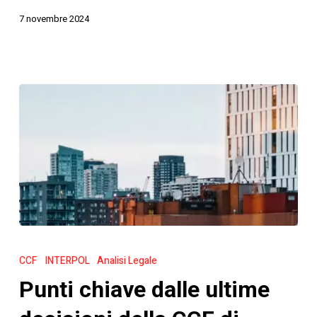
7 novembre 2024
Punti
chiave
CCF
INTERPOL
Analisi Legale
dalle
Punti chiave dalle ultime
ultime
decisioni