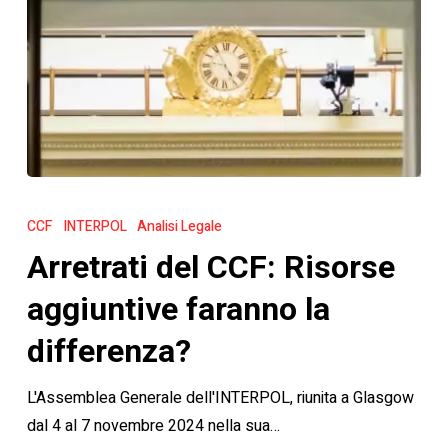
Arretrati
del
CCF
INTERPOL
Analisi Legale
CCF:
Arretrati del CCF: Risorse
Risorse
aggiuntive
aggiuntive faranno la
faranno
differenza?
la
differenza?
L'Assemblea Generale dell'INTERPOL, riunita a Glasgow
dal 4 al 7 novembre 2024 nella sua…