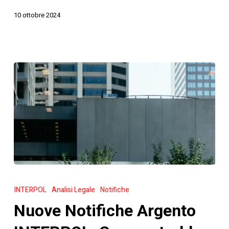
Digitale
10 ottobre 2024
Nuove
Notifiche
INTERPOL
Analisi Legale
Notifiche
Argento
Nuove Notifiche Argento
INTERPOL:
Cosa