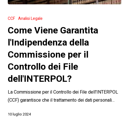
Come
Viene
CCF
Analisi Legale
Garantita
Come Viene Garantita
l'Indipendenza
della
l'Indipendenza della
Commissione
Commissione per il
per
il
Controllo dei File
Controllo
dell'INTERPOL?
dei
File
La Commissione per il Controllo dei File dell'INTERPOL
dell'INTERPOL?
(CCF) garantisce che il trattamento dei dati personali…
10 luglio 2024