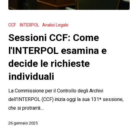
Sessioni
CCF:
CCF
INTERPOL
Analisi Legale
Come
Sessioni CCF: Come
l'INTERPOL
esamina
l'INTERPOL esamina e
e
decide le richieste
decide
le
individuali
richieste
La Commissione per il Controllo degli Archivi
individuali
dell'INTERPOL (CCF) inizia oggi la sua 131ª sessione,
che si protrarrà…
26 gennaio 2025