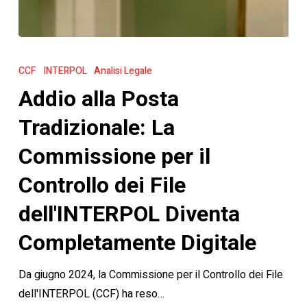
Addio
alla
CCF
INTERPOL
Analisi Legale
Posta
Addio alla Posta
Tradizionale:
La
Tradizionale: La
Commissione
Commissione per il
per
il
Controllo dei File
Controllo
dell'INTERPOL Diventa
dei
File
Completamente Digitale
dell'INTERPOL
Da giugno 2024, la Commissione per il Controllo dei File
Diventa
dell'INTERPOL (CCF) ha reso…
Completamente