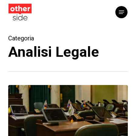
Vai
Menu
al
contenuto
principale
Categoria
Analisi Legale