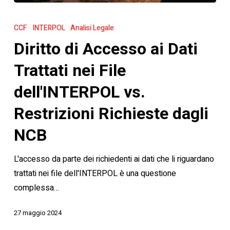
Diritto
di
CCF
INTERPOL
Analisi Legale
Accesso
Diritto di Accesso ai Dati
ai
Dati
Trattati nei File
Trattati
dell'INTERPOL vs.
nei
File
Restrizioni Richieste dagli
dell'INTERPOL
NCB
vs.
Restrizioni
L'accesso da parte dei richiedenti ai dati che li riguardano
Richieste
trattati nei file dell'INTERPOL è una questione
dagli
complessa…
NCB
27 maggio 2024