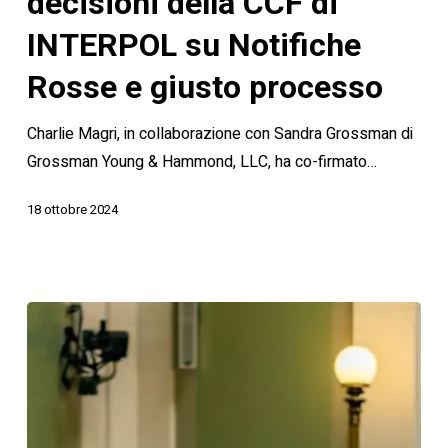
decisioni della CCF di
della
INTERPOL su Notifiche
CCF
di
Rosse e giusto processo
INTERPOL
Charlie Magri, in collaborazione con Sandra Grossman di
su
Grossman Young & Hammond, LLC, ha co-firmato…
Notifiche
Rosse
18 ottobre 2024
e
giusto
processo