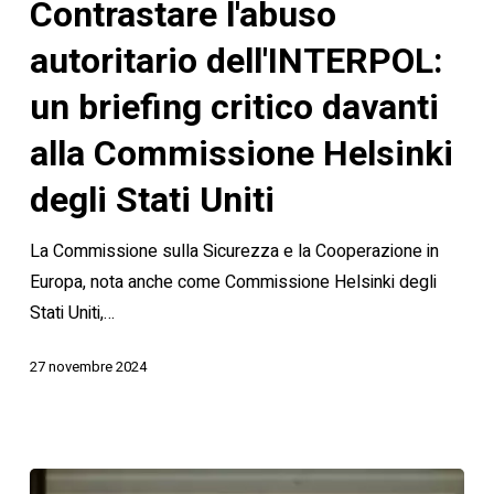
Contrastare l'abuso
dell'INTERPOL:
un
autoritario dell'INTERPOL:
briefing
un briefing critico davanti
critico
davanti
alla Commissione Helsinki
alla
degli Stati Uniti
Commissione
Helsinki
La Commissione sulla Sicurezza e la Cooperazione in
degli
Europa, nota anche come Commissione Helsinki degli
Stati
Stati Uniti,…
Uniti
27 novembre 2024