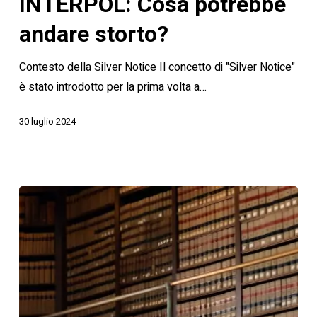
INTERPOL: Cosa potrebbe
potrebbe
andare storto?
andare
storto?
Contesto della Silver Notice Il concetto di "Silver Notice"
è stato introdotto per la prima volta a…
30 luglio 2024