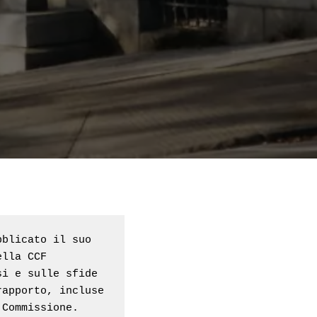
blicato il suo 
lla CCF 
i e sulle sfide 
apporto, incluse 
 Commissione.