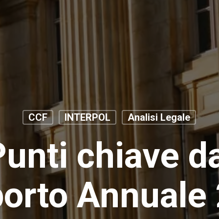
CCF
INTERPOL
Analisi Legale
unti chiave d
orto Annuale