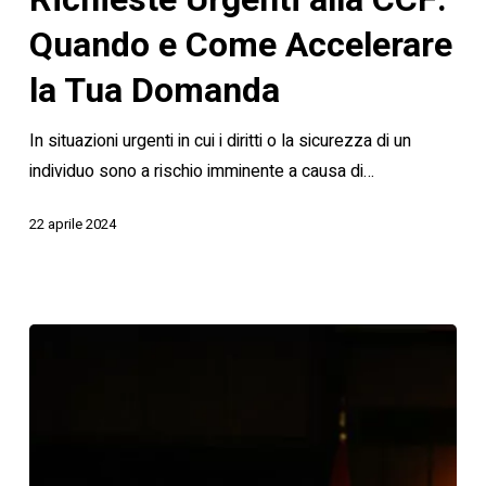
CCF:
Quando
Quando e Come Accelerare
e
la Tua Domanda
Come
Accelerare
In situazioni urgenti in cui i diritti o la sicurezza di un
la
individuo sono a rischio imminente a causa di…
Tua
Domanda
22 aprile 2024