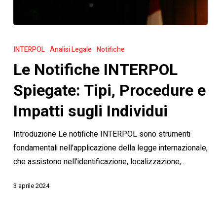
Le
Notifiche
INTERPOL
Analisi Legale
Notifiche
INTERPOL
Le Notifiche INTERPOL
Spiegate:
Tipi,
Spiegate: Tipi, Procedure e
Procedure
Impatti sugli Individui
e
Impatti
Introduzione Le notifiche INTERPOL sono strumenti
sugli
fondamentali nell'applicazione della legge internazionale,
Individui
che assistono nell'identificazione, localizzazione,…
3 aprile 2024