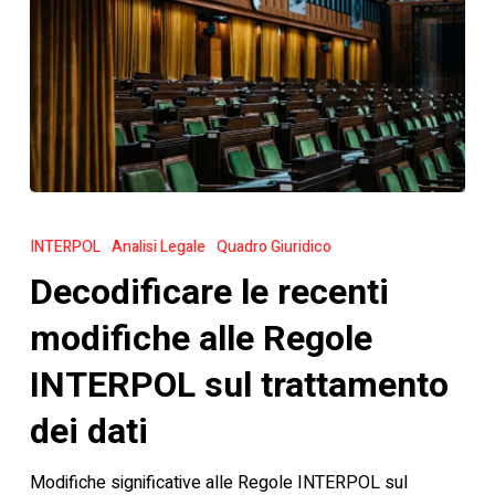
Decodificare
le
INTERPOL
Analisi Legale
Quadro Giuridico
recenti
Decodificare le recenti
modifiche
alle
modifiche alle Regole
Regole
INTERPOL sul trattamento
INTERPOL
sul
dei dati
trattamento
Modifiche significative alle Regole INTERPOL sul
dei