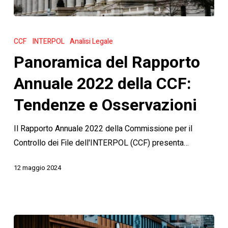
Panoramica
del
CCF
INTERPOL
Analisi Legale
Rapporto
Panoramica del Rapporto
Annuale
2022
Annuale 2022 della CCF:
della
Tendenze e Osservazioni
CCF:
Tendenze
Il Rapporto Annuale 2022 della Commissione per il
e
Controllo dei File dell'INTERPOL (CCF) presenta…
Osservazioni
12 maggio 2024