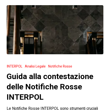
Guida
alla
INTERPOL
Analisi Legale
Notifiche Rosse
contestazione
Guida alla contestazione
delle
Notifiche
delle Notifiche Rosse
Rosse
INTERPOL
INTERPOL
Le Notifiche Rosse INTERPOL sono strumenti cruciali