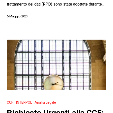
trattamento dei dati (RPD) sono state adottate durante...
dati
6 Maggio 2024
Richieste
Urgenti
CCF
INTERPOL
Analisi Legale
alla
Richieste Urgenti alla CCF: