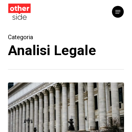
Vai
Menu
al
contenuto
principale
Categoria
Analisi Legale