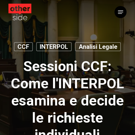
Vai
Menu
al
contenuto
principale
CCF
INTERPOL
Analisi Legale
Sessioni CCF:
Come l'INTERPOL
esamina e decide
le richieste
individuali