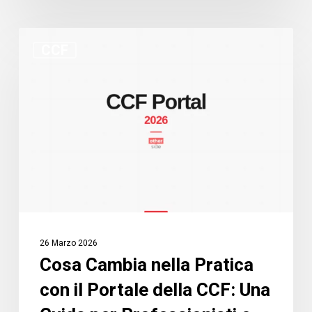
Cosa
CCF
Cambia
nella
Pratica
con
il
Portale
della
CCF:
Una
Guida
26 Marzo 2026
per
Cosa Cambia nella Pratica
Professionisti
con il Portale della CCF: Una
e
Richiedenti