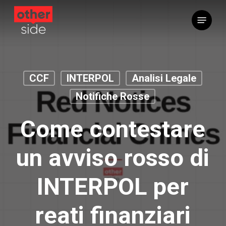
Vai
Menu
al
contenuto
principale
CCF
INTERPOL
Analisi Legale
Notifiche Rosse
Come contestare
un avviso rosso di
INTERPOL per
reati finanziari