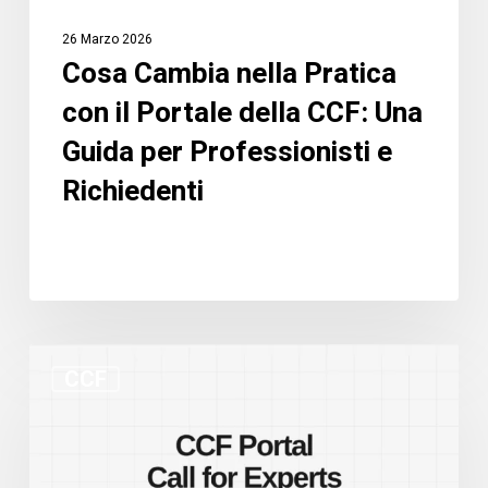
Guida
26 Marzo 2026
per
Cosa Cambia nella Pratica
Professionisti
con il Portale della CCF: Una
e
Richiedenti
Guida per Professionisti e
Richiedenti
Nuovo
CCF
portale
CCF
e
bando