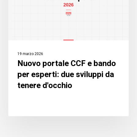
per
esperti:
due
sviluppi
da
tenere
19 marzo 2026
d'occhio
Nuovo portale CCF e bando
per esperti: due sviluppi da
tenere d'occhio