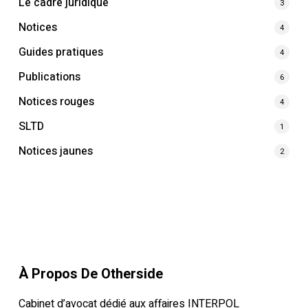
Le cadre juridique
3
Notices
4
Guides pratiques
4
Publications
6
Notices rouges
4
SLTD
1
Notices jaunes
2
À Propos De Otherside
Cabinet d’avocat dédié aux affaires INTERPOL