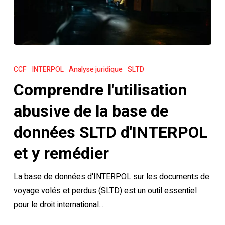
Comprendre
l'utilisation
CCF
INTERPOL
Analyse juridique
SLTD
abusive
Comprendre l'utilisation
de
la
abusive de la base de
base
données SLTD d'INTERPOL
de
données
et y remédier
SLTD
La base de données d'INTERPOL sur les documents de
d'INTERPOL
voyage volés et perdus (SLTD) est un outil essentiel
et
pour le droit international...
y
remédier