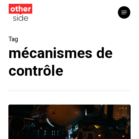
Skip
Menu
to
main
content
Tag
mécanismes de
contrôle