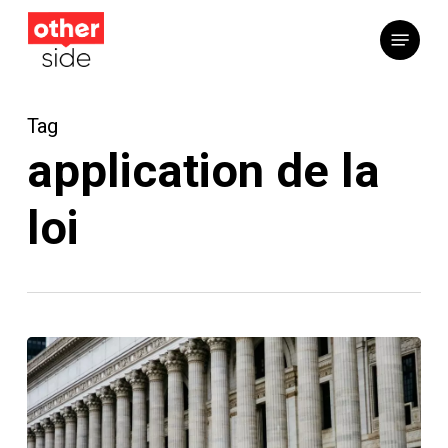
Skip
Menu
to
main
content
Tag
application de la
loi