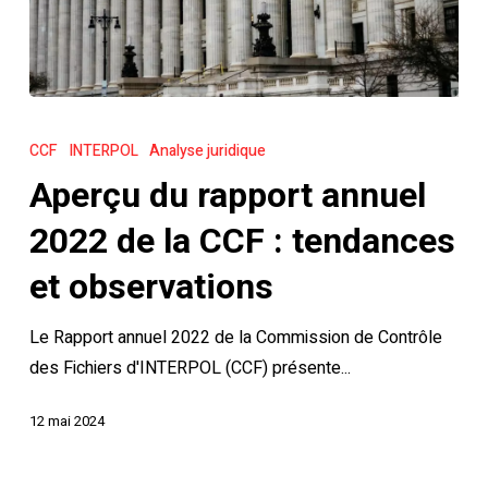
Aperçu
du
CCF
INTERPOL
Analyse juridique
rapport
Aperçu du rapport annuel
annuel
2022
2022 de la CCF : tendances
de
et observations
la
CCF
Le Rapport annuel 2022 de la Commission de Contrôle
:
des Fichiers d'INTERPOL (CCF) présente...
tendances
et
12 mai 2024
observations