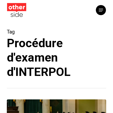
Skip
Menu
to
main
content
Tag
Procédure
d'examen
d'INTERPOL