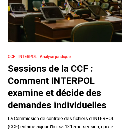
Sessions
de
CCF
INTERPOL
Analyse juridique
la
Sessions de la CCF :
CCF
:
Comment INTERPOL
Comment
examine et décide des
INTERPOL
examine
demandes individuelles
et
La Commission de contrôle des fichiers d'INTERPOL
décide
(CCF) entame aujourd'hui sa 131ème session, qui se
des