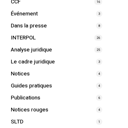
CCF
16
Événement
3
Dans la presse
8
INTERPOL
26
Analyse juridique
25
Le cadre juridique
3
Notices
4
Guides pratiques
4
Publications
6
Notices rouges
4
SLTD
1