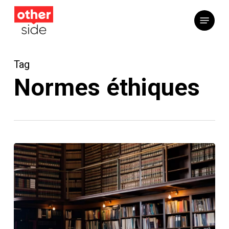
Skip
Menu
to
main
content
Tag
Normes éthiques