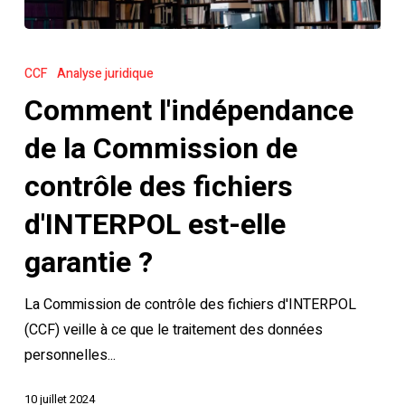
Comment
l'indépendance
CCF
Analyse juridique
de
Comment l'indépendance
la
Commission
de la Commission de
de
contrôle des fichiers
contrôle
des
d'INTERPOL est-elle
fichiers
garantie ?
d'INTERPOL
est-
La Commission de contrôle des fichiers d'INTERPOL
elle
(CCF) veille à ce que le traitement des données
garantie
personnelles...
?
10 juillet 2024