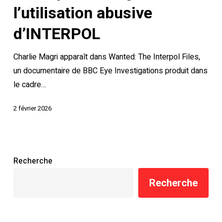
documentaire
l’utilisation abusive
de
d’INTERPOL
BBC
Eye
Charlie Magri apparaît dans Wanted: The Interpol Files,
Investigations
un documentaire de BBC Eye Investigations produit dans
sur
le cadre…
l’utilisation
abusive
2 février 2026
d’INTERPOL
Recherche
Recherche