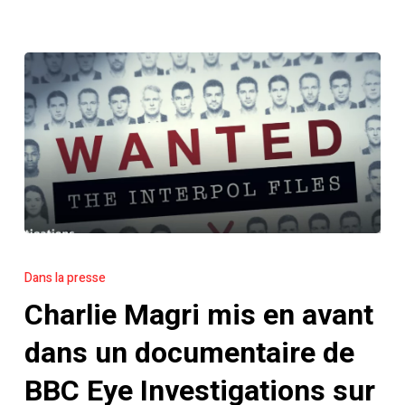
des
données
(RTD)
Charlie
Magri
Dans la presse
mis
Charlie Magri mis en avant
en
avant
dans un documentaire de
dans
BBC Eye Investigations sur
un