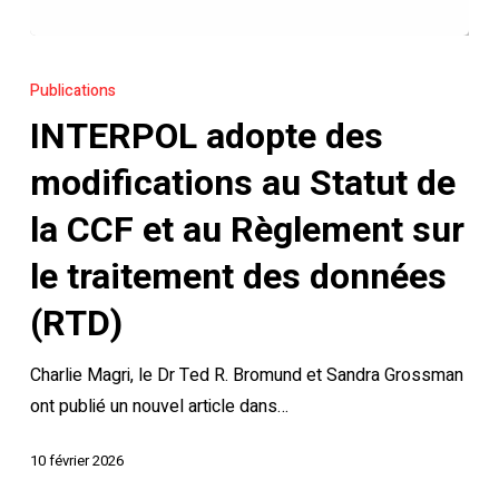
INTERPOL
adopte
Publications
des
INTERPOL adopte des
modifications
au
modifications au Statut de
Statut
la CCF et au Règlement sur
de
la
le traitement des données
CCF
(RTD)
et
au
Charlie Magri, le Dr Ted R. Bromund et Sandra Grossman
Règlement
ont publié un nouvel article dans…
sur
le
10 février 2026
traitement