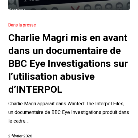
Charlie
Magri
Dans la presse
mis
Charlie Magri mis en avant
en
avant
dans un documentaire de
dans
BBC Eye Investigations sur
un
documentaire
l’utilisation abusive
de
d’INTERPOL
BBC
Eye
Charlie Magri apparaît dans Wanted: The Interpol Files,
Investigations
un documentaire de BBC Eye Investigations produit dans
sur
le cadre…
l’utilisation
abusive
2 février 2026