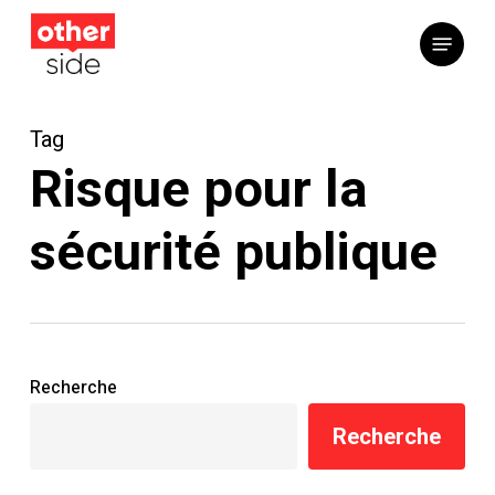
Skip
Menu
to
main
content
Tag
Risque pour la
sécurité publique
Recherche
Recherche