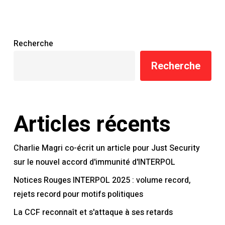
les
praticiens
et
Recherche
les
requérants
Recherche
Articles récents
Charlie Magri co-écrit un article pour Just Security
sur le nouvel accord d'immunité d'INTERPOL
Notices Rouges INTERPOL 2025 : volume record,
rejets record pour motifs politiques
La CCF reconnaît et s'attaque à ses retards