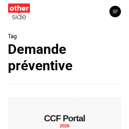
Skip
Menu
to
main
content
Tag
Demande
préventive