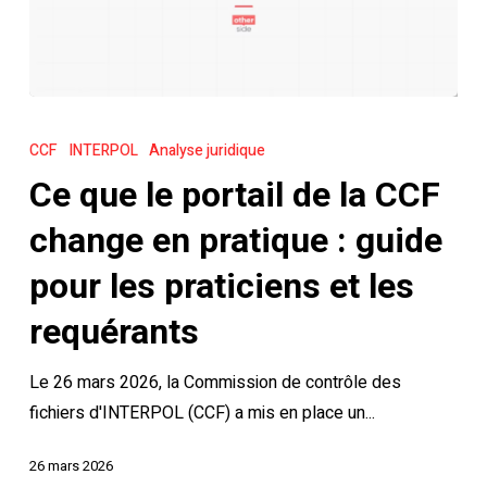
Ce
que
CCF
INTERPOL
Analyse juridique
le
Ce que le portail de la CCF
portail
de
change en pratique : guide
la
pour les praticiens et les
CCF
change
requérants
en
Le 26 mars 2026, la Commission de contrôle des
pratique
fichiers d'INTERPOL (CCF) a mis en place un...
:
guide
26 mars 2026
pour