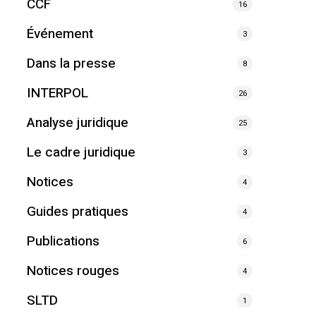
CCF
16
Événement
3
Dans la presse
8
INTERPOL
26
Analyse juridique
25
Le cadre juridique
3
Notices
4
Guides pratiques
4
Publications
6
Notices rouges
4
SLTD
1