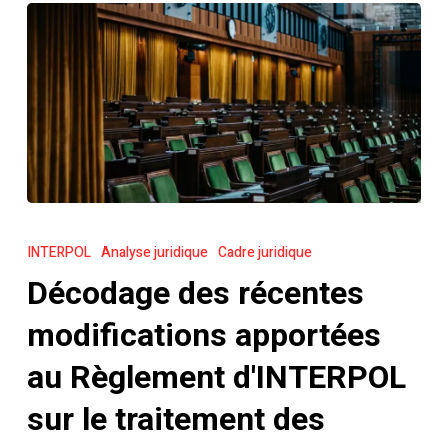
Décodage
des
INTERPOL
Analyse juridique
Cadre juridique
récentes
Décodage des récentes
modifications
apportées
modifications apportées
au
au Règlement d'INTERPOL
Règlement
d'INTERPOL
sur le traitement des
sur