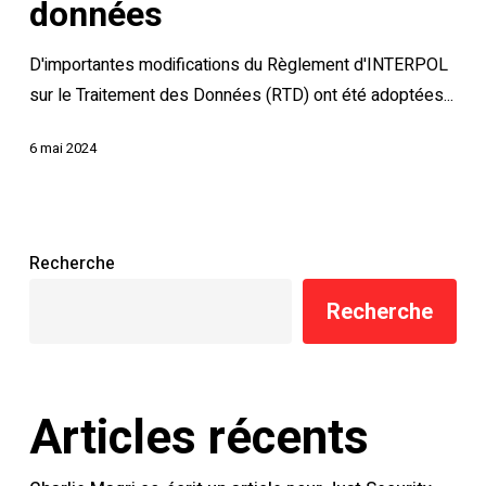
données
le
traitement
D'importantes modifications du Règlement d'INTERPOL
des
sur le Traitement des Données (RTD) ont été adoptées...
données
6 mai 2024
Recherche
Recherche
Articles récents