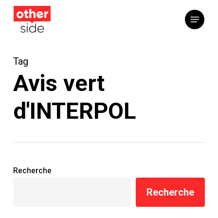
Skip
Menu
to
main
content
Tag
Avis vert
d'INTERPOL
Recherche
Recherche