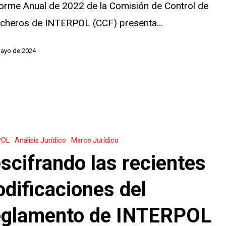
s
forme Anual de 2022 de la Comisión de Control de
icheros de INTERPOL (CCF) presenta...
ones
mayo de 2024
do
POL
Análisis Jurídico
Marco Jurídico
scifrando las recientes
ones
dificaciones del
o
glamento de INTERPOL