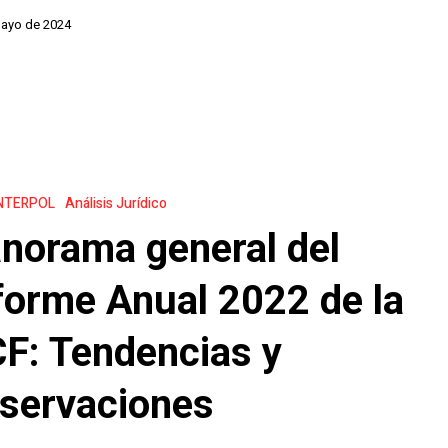
mayo de 2024
es
NTERPOL
Análisis Jurídico
norama general del
forme Anual 2022 de la
F: Tendencias y
servaciones