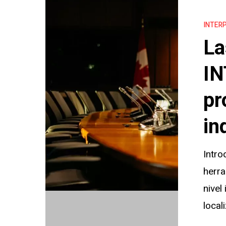
notificacio
INTER
de
La
INTERPOL
Tipos,
IN
procesos
pr
e
impactos
in
individuale
Intr
herra
nivel
locali