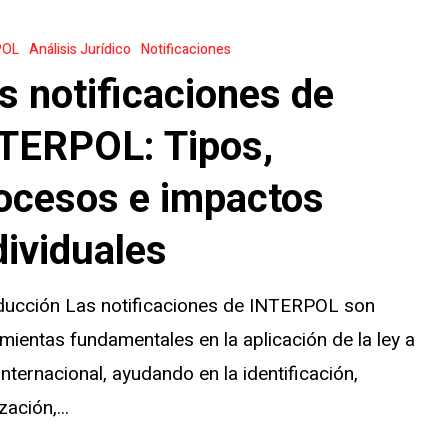
nes
POL
Análisis Jurídico
Notificaciones
s notificaciones de
:
TERPOL: Tipos,
ocesos e impactos
dividuales
s
oducción Las notificaciones de INTERPOL son
mientas fundamentales en la aplicación de la ley a
 internacional, ayudando en la identificación,
zación,...