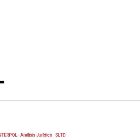
L
er
NTERPOL
Análisis Jurídico
SLTD