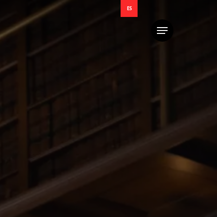
ES
Menú