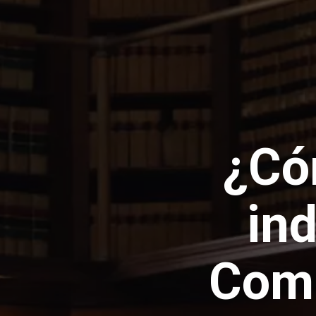
¿Có
in
Comi