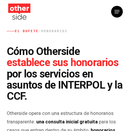
Saltar
Menú
al
contenido
principal
EL BUFETE
/
HONORARIOS
Cómo Otherside
establece sus honorarios
por los servicios en
asuntos de INTERPOL y la
CCF.
Otherside opera con una estructura de honorarios
transparente:
una consulta inicial gratuita
para los
casos que entran dentro de su ámbito,
honorarios