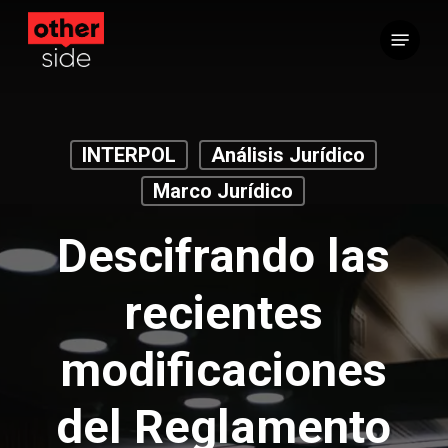
Saltar
Menú
al
contenido
principal
INTERPOL
Análisis Jurídico
Marco Jurídico
Descifrando las
recientes
modificaciones
del Reglamento