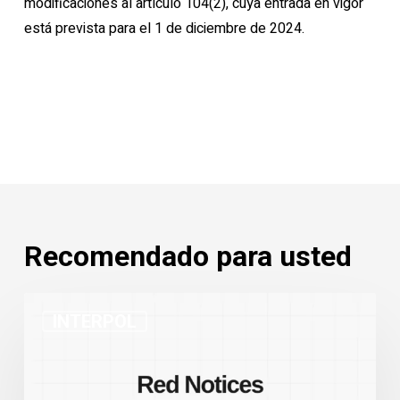
modificaciones al artículo 104(2), cuya entrada en vigor
está prevista para el 1 de diciembre de 2024.
Recomendado para usted
Estadísticas
INTERPOL
de
las
Notificaciones