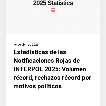
Rojas
de
INTERPOL
2025:
Volumen
récord,
rechazos
16 de abril de 2026
récord
Estadísticas de las
por
Notificaciones Rojas de
motivos
políticos
INTERPOL 2025: Volumen
récord, rechazos récord por
motivos políticos