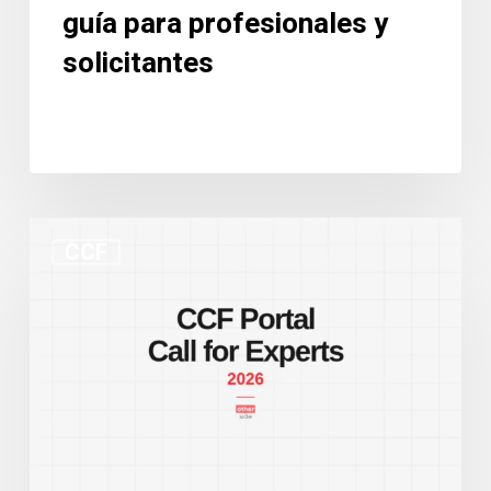
profesionales
guía para profesionales y
y
solicitantes
solicitantes
Nuevo
CCF
portal
de
la
CCF
y
convocatoria
de
expertos: