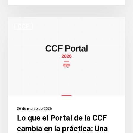
Lo
CCF
que
el
Portal
de
la
CCF
cambia
en
la
práctica:
26 de marzo de 2026
Una
Lo que el Portal de la CCF
guía
cambia en la práctica: Una
para