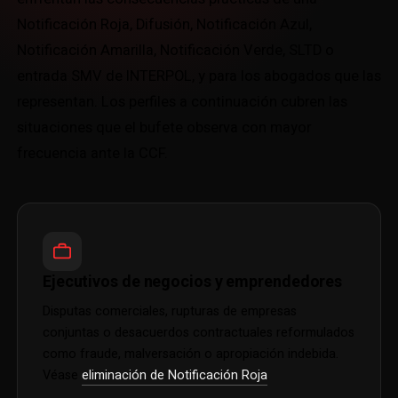
Notificación Roja, Difusión, Notificación Azul,
Notificación Amarilla, Notificación Verde, SLTD o
entrada SMV de INTERPOL, y para los abogados que las
representan. Los perfiles a continuación cubren las
situaciones que el bufete observa con mayor
frecuencia ante la CCF.
Ejecutivos de negocios y emprendedores
Disputas comerciales, rupturas de empresas
conjuntas o desacuerdos contractuales reformulados
como fraude, malversación o apropiación indebida.
Véase
eliminación de Notificación Roja
.