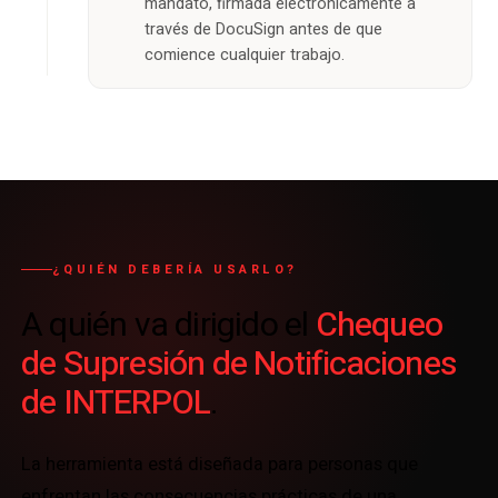
mandato, firmada electrónicamente a
través de DocuSign antes de que
comience cualquier trabajo.
¿QUIÉN DEBERÍA USARLO?
Chequeo
A quién va dirigido el
de Supresión de Notificaciones
de INTERPOL
.
La herramienta está diseñada para personas que
enfrentan las consecuencias prácticas de una