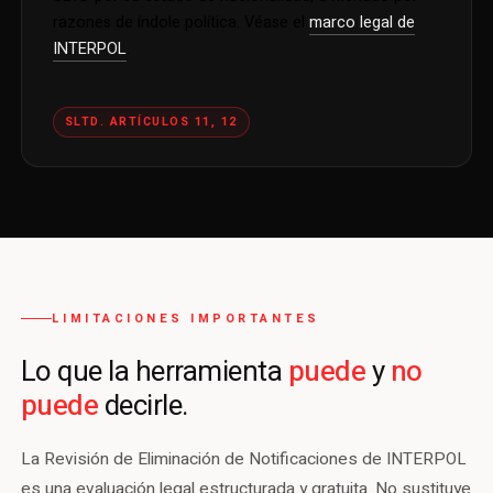
razones de índole política. Véase el
marco legal de
INTERPOL
.
SLTD. ARTÍCULOS 11, 12
LIMITACIONES IMPORTANTES
puede
no
Lo que la herramienta
y
puede
decirle.
La Revisión de Eliminación de Notificaciones de INTERPOL
es una evaluación legal estructurada y gratuita. No sustituye