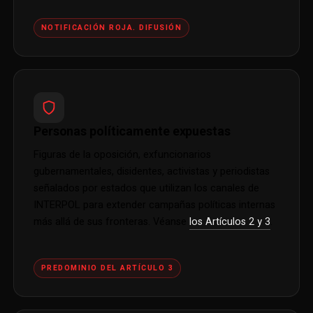
NOTIFICACIÓN ROJA. DIFUSIÓN
Personas políticamente expuestas
Figuras de la oposición, exfuncionarios
gubernamentales, disidentes, activistas y periodistas
señalados por estados que utilizan los canales de
INTERPOL para extender campañas políticas internas
más allá de sus fronteras. Véanse
los Artículos 2 y 3
.
PREDOMINIO DEL ARTÍCULO 3