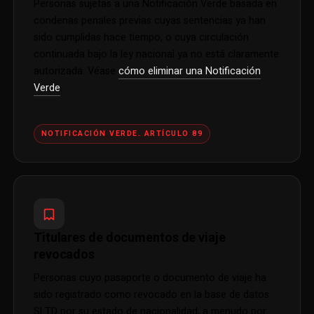
Personas sujetas a una Notificación Verde basada en
condenas penales previas cuyas sentencias ya han
sido cumplidas hace tiempo, o cuya circulación
continuada bajo la ley nacional ya no está claramente
autorizada. Véase
cómo eliminar una Notificación
Verde
.
NOTIFICACIÓN VERDE. ARTÍCULO 89
Titulares de documentos de viaje
revocados
Personas cuyo pasaporte o documento de viaje ha
sido registrado como revocado en la base de datos
SLTD por su estado de nacionalidad, a menudo por