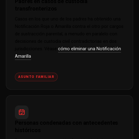
Padres en casos de custodia
transfronterizos
Casos en los que uno de los padres ha obtenido una
Notificación Roja o Amarilla contra el otro por cargos
de sustracción parental, a menudo en paralelo con
decisiones de custodia civil contradictorias en dos
jurisdicciones. Véase
cómo eliminar una Notificación
Amarilla
.
ASUNTO FAMILIAR
Personas condenadas con antecedentes
históricos