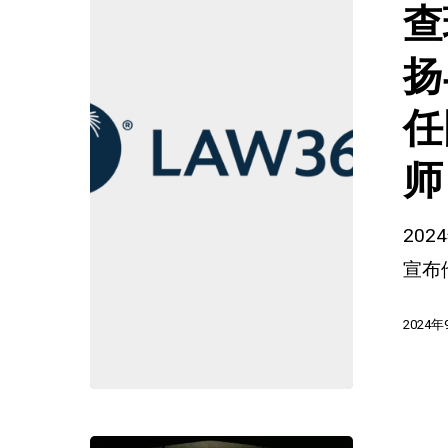
查
员
马
会
格
扬
全
里
任
面
加
数
入
师
字
格
化
罗
20
斯
宣布
曼
2024年
·
扬
与
哈