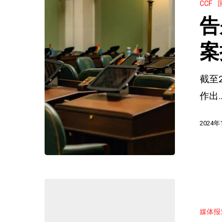
CCF
慢
程
告
件：
序
国
案
的
际
最
截至
刑
新
作出
警
决
组
定
2024年
织
的
档
主
案
要
控
启
查
制
示
理
媒体报
委
·