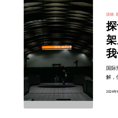
探
蒙
讨
活动
德
国
探
律
际
师
刑
架
事
警
我
务
组
所，
织
国际
担
在
解，
任
父
国
母
2024年
际
绑
刑
架
警
儿