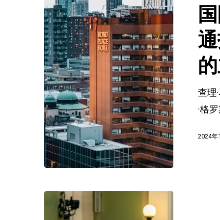
刑
国
警
组
通
织
的
CCF
关
查理
于
·格
红
色
2024年
通
报
和
告
正
别
当