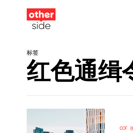
跳
到
主
要
内
标签
容
红色通缉
国
际
CCF