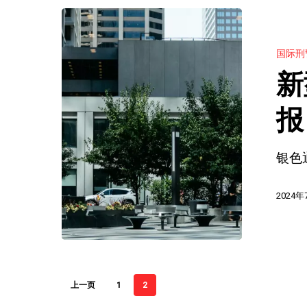
组
新
童
织
型
案
国际刑
辩
国
件
新
护
际
中
顾
刑
报
的
问
警
作
律
银色
组
用：
师
织
加
2024年
银
入
色
我
通
们
报：
的
上一页
1
2
可
网