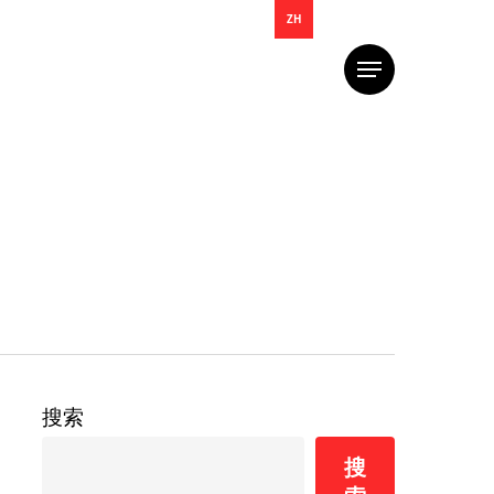
ZH
菜
单
搜索
搜