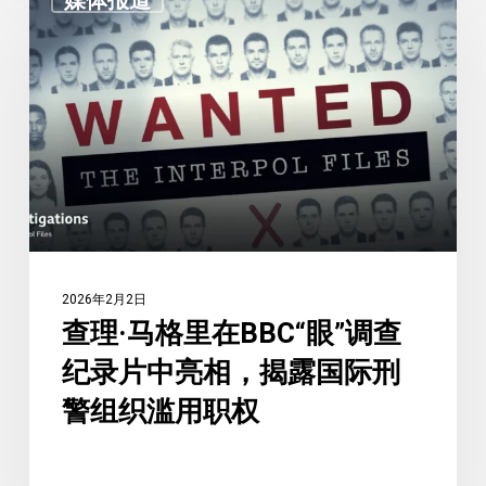
理
的
·
隐
马
秘
格
面
里
孔》
在
BBC“眼”
调
查
纪
2026年2月2日
录
查理·马格里在BBC“眼”调查
片
纪录片中亮相，揭露国际刑
中
亮
警组织滥用职权
相，
揭