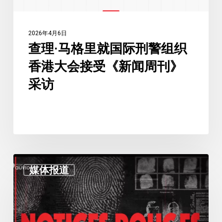
刑
警
2026年4月6日
组
查理·马格里就国际刑警组织
织
香港大会接受《新闻周刊》
香
港
采访
大
会
接
受
《新
查
闻
媒体报道
理
周
·
刊》
马
采
格
访