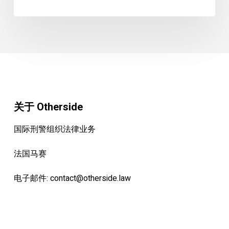
露
国
际
刑
警
组
织
滥
关于 Otherside
用
国际刑警组织法律业务
职
权
法国马赛
电子邮件:
contact@otherside.law