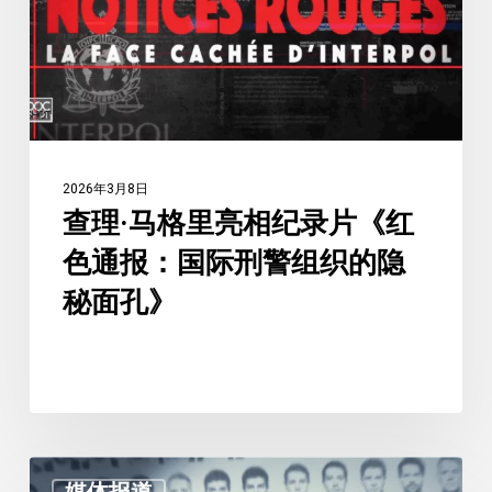
里
亮
相
纪
录
片
2026年3月8日
《红
查理·马格里亮相纪录片《红
色
色通报：国际刑警组织的隐
通
报：
秘面孔》
国
际
刑
警
组
查
织
媒体报道