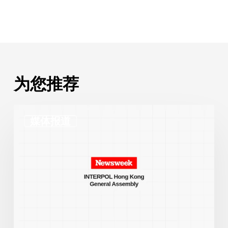
为您推荐
查
媒体报道
理
·
马
格
里
就
国
际