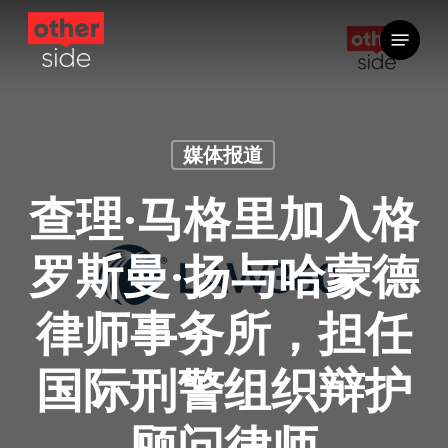
跳
菜单
到
主
要
内
容
媒体报道
查理·马格里加入格
罗斯曼·扬与哈蒙德
律师事务所，担任
国际刑警组织辩护
顾问律师