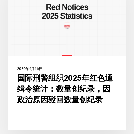
警
组
织
2025
年
红
色
通
2026年4月16日
缉
国际刑警组织2025年红色通
令
缉令统计：数量创纪录，因
统
计：
政治原因驳回数量创纪录
数
量
创
纪