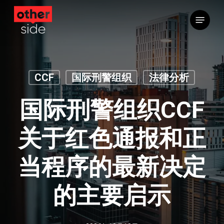
跳
菜单
到
主
要
内
容
CCF
国际刑警组织
法律分析
国际刑警组织CCF
关于红色通报和正
当程序的最新决定
的主要启示