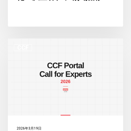
户
实
践
中
的
CCF
变
CCF
新
化：
门
从
户
业
和
者
专
和
家
申
征
请
集：
人
两
指
大
南
2026年3月19日