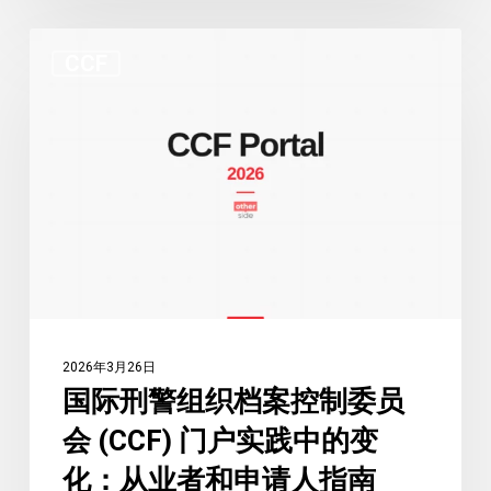
录，
国
因
CCF
际
政
刑
治
警
原
组
因
织
驳
档
回
案
数
控
量
制
创
委
纪
2026年3月26日
员
录
国际刑警组织档案控制委员
会
会 (CCF) 门户实践中的变
(CCF)
门
化：从业者和申请人指南