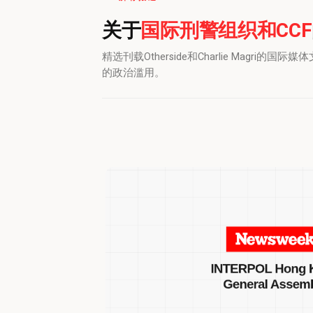
国际刑警组织和CCF
关于
精选刊载Otherside和Charlie Mag
的政治滥用。
查
理
·
马
格
里