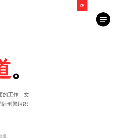
ZH
菜
单
道
。
面的工作。文
国际刑警组织
报道。