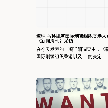
就
国
际
刑
警
查理·马格里就国际刑警组织香港大
《新闻周刊》采访
组
在今天发表的一项详细调查中，《
织
国际刑警组织香港以及……的决定
香
港
大
查
会
理
接
·
受
马