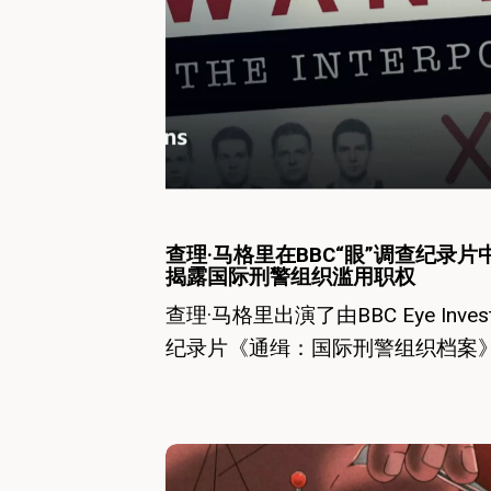
《新
格
闻
里
周
在
刊》
BBC“眼”
采
调
访
查
纪
查理·马格里在BBC“眼”调查纪录片
揭露国际刑警组织滥用职权
录
查理·马格里出演了由BBC Eye Invest
片
纪录片《通缉：国际刑警组织档案
中
亮
相，
Charlie
揭