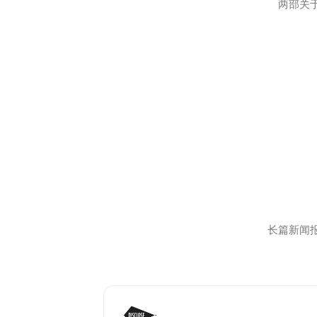
两部关
2026年2月
纪录片
长篇新闻