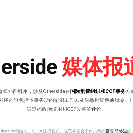
媒体报
erside
和外部引用，涉及Otherside在
国际刑警组织和CCF事务
方
引述内容包括本事务所的案例工作以及对撤销红色通缉令、
渠道的政治滥用和CCF改革的评论。
therside创始人、前CCF法律官员、在该委员会工作六年的
查理·马格里
的