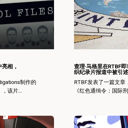
组
格
织
里
的
在
隐
RTBF
秘
即
面
将
孔》
播
中亮相，
查理·马格里在RTBF
织纪录片报道中被引
出
igations制作的
RTBF发表了一篇文
的
》，该片…
《红色通缉令：国际刑
国
际
刑
Charlie
警