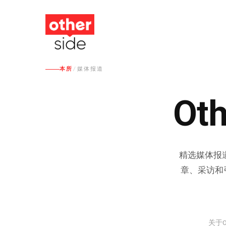
跳
到
主
要
本所
/
媒体报道
内
容
Oth
精选媒体报道
章、采访和
关于O