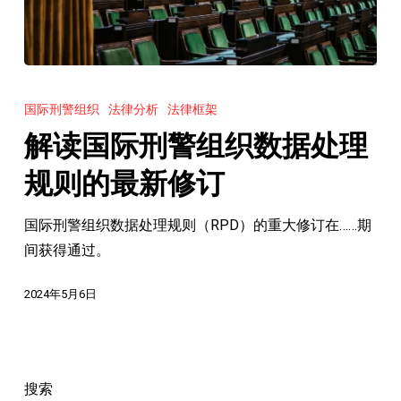
的
主
要
更
解
新
读
国际刑警组织
法律分析
法律框架
国
解读国际刑警组织数据处理
际
刑
规则的最新修订
警
国际刑警组织数据处理规则（RPD）的重大修订在……期
组
间获得通过。
织
数
2024年5月6日
据
处
理
规
搜索