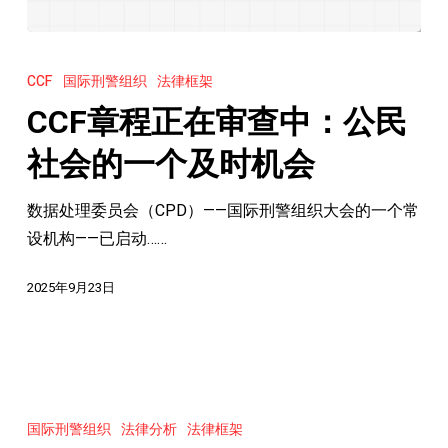
CCF
章
CCF
国际刑警组织
法律框架
程
CCF章程正在审查中：公民
正
在
社会的一个及时机会
审
数据处理委员会（CPD）——国际刑警组织大会的一个常
查
设机构——已启动……
中：
公
2025年9月23日
民
社
会
的
国
一
际
国际刑警组织
法律分析
法律框架
个