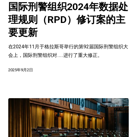
刑
国际刑警组织2024年数据处
及
警
时
组
理规则（RPD）修订案的主
机
织
要更新
会
2024
年
在2024年11月于格拉斯哥举行的第92届国际刑警组织大
数
会上，国际刑警组织对……进行了重大修正。
据
处
2025年9月2日
理
规
则
（RPD）
修
订
案