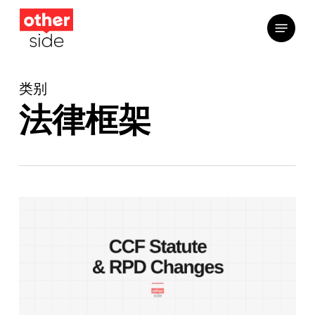
跳
菜单
到
主
要
类别
内
容
法律框架