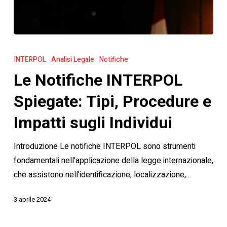
Le
Notifiche
INTERPOL
Analisi Legale
Notifiche
INTERPOL
Le Notifiche INTERPOL
Spiegate:
Tipi,
Spiegate: Tipi, Procedure e
Procedure
Impatti sugli Individui
e
Impatti
Introduzione Le notifiche INTERPOL sono strumenti
sugli
fondamentali nell'applicazione della legge internazionale,
Individui
che assistono nell'identificazione, localizzazione,…
3 aprile 2024