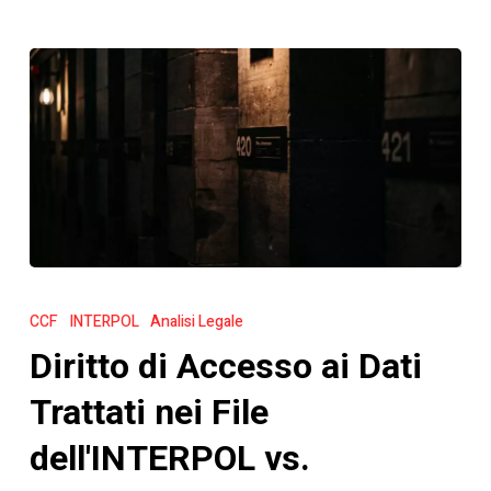
Diritto
di
CCF
INTERPOL
Analisi Legale
Accesso
Diritto di Accesso ai Dati
ai
Dati
Trattati nei File
Trattati
dell'INTERPOL vs.
nei