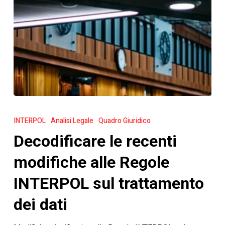
Decodificare
le
INTERPOL
Analisi Legale
Quadro Giuridico
recenti
Decodificare le recenti
modifiche
alle
modifiche alle Regole
Regole
INTERPOL sul trattamento
INTERPOL
sul
dei dati
trattamento