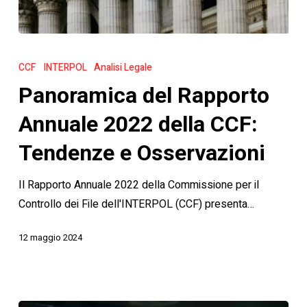
Panoramica
del
CCF
INTERPOL
Analisi Legale
Rapporto
Panoramica del Rapporto
Annuale
2022
Annuale 2022 della CCF:
della
Tendenze e Osservazioni
CCF:
Tendenze
Il Rapporto Annuale 2022 della Commissione per il
e
Controllo dei File dell'INTERPOL (CCF) presenta…
Osservazioni
12 maggio 2024