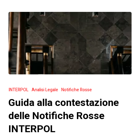
Guida
alla
INTERPOL
Analisi Legale
Notifiche Rosse
contestazione
Guida alla contestazione
delle
Notifiche
delle Notifiche Rosse
Rosse
INTERPOL
INTERPOL