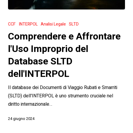
Comprendere
e
CCF
INTERPOL
Analisi Legale
SLTD
Affrontare
Comprendere e Affrontare
l'Uso
Improprio
l'Uso Improprio del
del
Database SLTD
Database
SLTD
dell'INTERPOL
dell'INTERPOL
Il database dei Documenti di Viaggio Rubati e Smarriti
(SLTD) dell'INTERPOL è uno strumento cruciale nel
diritto internazionale…
24 giugno 2024