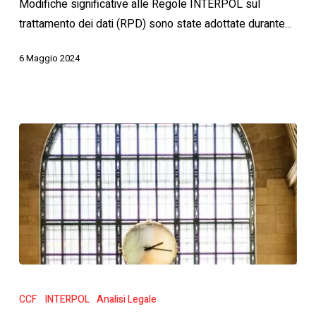
Modifiche significative alle Regole INTERPOL sul
dei
trattamento dei dati (RPD) sono state adottate durante...
dati
6 Maggio 2024
Richieste
Urgenti
CCF
INTERPOL
Analisi Legale
alla