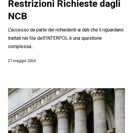
File
Restrizioni Richieste dagli
dell'INTERPOL
NCB
vs.
Restrizioni
L'accesso da parte dei richiedenti ai dati che li riguardano
Richieste
trattati nei file dell'INTERPOL è una questione
dagli
complessa…
NCB
27 maggio 2024