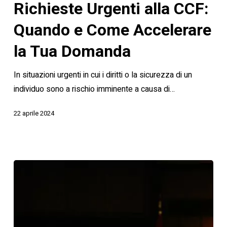
Richieste Urgenti alla CCF:
CCF:
Quando
Quando e Come Accelerare
e
la Tua Domanda
Come
Accelerare
In situazioni urgenti in cui i diritti o la sicurezza di un
la
individuo sono a rischio imminente a causa di…
Tua
Domanda
22 aprile 2024