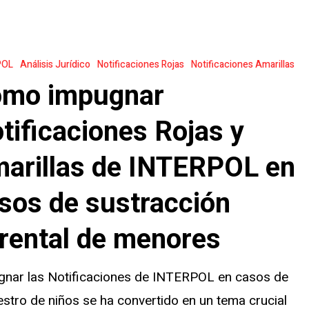
POL
Análisis Jurídico
Notificaciones Rojas
Notificaciones Amarillas
ones
mo impugnar
tificaciones Rojas y
arillas de INTERPOL en
sos de sustracción
rental de menores
gnar las Notificaciones de INTERPOL en casos de
n
stro de niños se ha convertido en un tema crucial