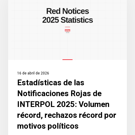
las
Notificaciones
Rojas
de
INTERPOL
2025:
Volumen
récord,
rechazos
16 de abril de 2026
récord
Estadísticas de las
por
Notificaciones Rojas de
motivos
políticos
INTERPOL 2025: Volumen
récord, rechazos récord por
motivos políticos