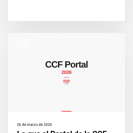
Lo
CCF
que
el
Portal
de
la
CCF
cambia
en
la
práctica:
26 de marzo de 2026
Una