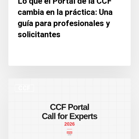
Lo que el Portal de la CCF
guía
cambia en la práctica: Una
para
profesionales
guía para profesionales y
y
solicitantes
solicitantes
Nuevo
CCF
portal
de
la
CCF
y
convocatoria