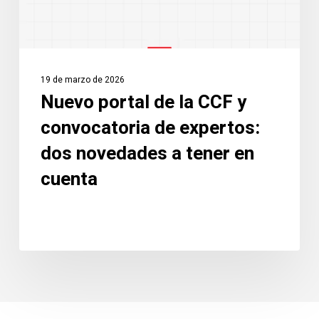
de
expertos:
dos
novedades
19 de marzo de 2026
a
Nuevo portal de la CCF y
tener
convocatoria de expertos:
en
cuenta
dos novedades a tener en
cuenta