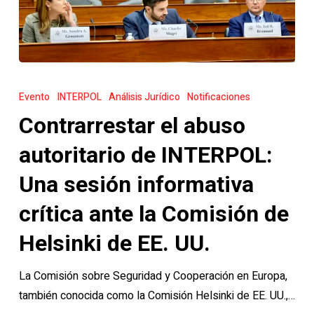
Contrarrestar
el
Evento
INTERPOL
Análisis Jurídico
Notificaciones
abuso
Contrarrestar el abuso
autoritario
de
autoritario de INTERPOL:
INTERPOL:
Una sesión informativa
Una
sesión
crítica ante la Comisión de
informativa
Helsinki de EE. UU.
crítica
ante
La Comisión sobre Seguridad y Cooperación en Europa,
la
también conocida como la Comisión Helsinki de EE. UU.,…
Comisión