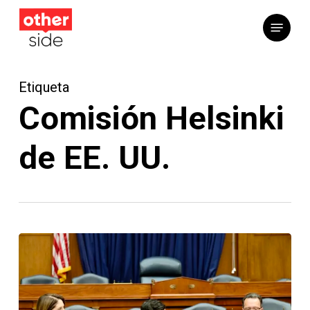
Saltar
Menú
al
contenido
principal
Etiqueta
Comisión Helsinki
de EE. UU.