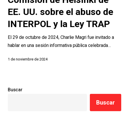
Comisión
EE. UU. sobre el abuso de
de
Helsinki
INTERPOL y la Ley TRAP
de
El 29 de octubre de 2024, Charlie Magri fue invitado a
EE.
hablar en una sesión informativa pública celebrada…
UU.
sobre
1 de noviembre de 2024
el
abuso
de
INTERPOL
Buscar
y
la
Buscar
Ley
TRAP