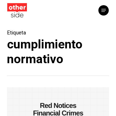
Saltar
Menú
al
contenido
principal
Etiqueta
cumplimiento
normativo