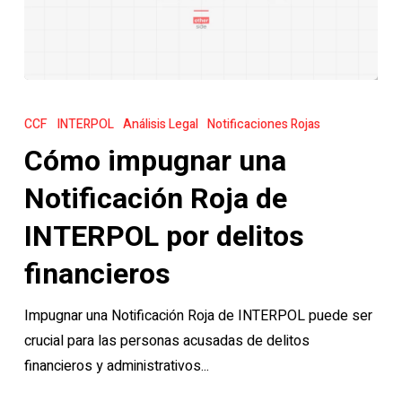
Cómo
impugnar
CCF
INTERPOL
Análisis Legal
Notificaciones Rojas
una
Cómo impugnar una
Notificación
Roja
Notificación Roja de
de
INTERPOL por delitos
INTERPOL
por
financieros
delitos
Impugnar una Notificación Roja de INTERPOL puede ser
financieros
crucial para las personas acusadas de delitos
financieros y administrativos...