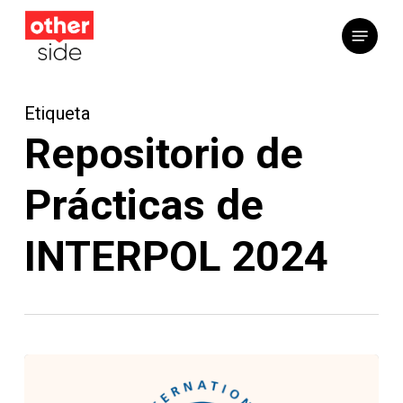
Saltar
Menú
al
contenido
principal
Etiqueta
Repositorio de
Prácticas de
INTERPOL 2024