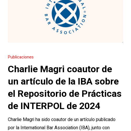
Charlie
Magri
Publicaciones
coautor
Charlie Magri coautor de
de
un
un artículo de la IBA sobre
artículo
el Repositorio de Prácticas
de
la
de INTERPOL de 2024
IBA
Charlie Magri ha sido coautor de un artículo publicado
sobre
por la International Bar Association (IBA), junto con
el