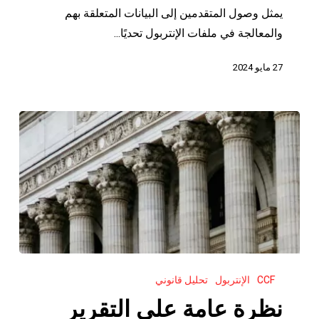
القيود
يمثل وصول المتقدمين إلى البيانات المتعلقة بهم
التي
والمعالجة في ملفات الإنتربول تحديًا...
تطلبها
27 مايو 2024
المكاتب
المركزية
الوطنية
نظرة
CCF
الإنتربول
تحليل قانوني
عامة
على
نظرة عامة على التقرير