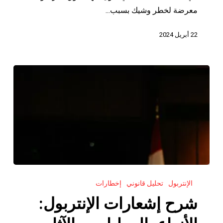
متى
معرضة لخطر وشيك بسبب...
وكيف
تسرع
22 أبريل 2024
طلبك
شرح
الإنتربول
تحليل قانوني
إخطارات
إشعارات
الإنتربول:
شرح إشعارات الإنتربول:
الأنواع،