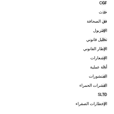
CCF
16
حدث
3
في الصحافة
8
الإنتربول
26
تحليل قانوني
25
الإطار القانوني
3
الإشعارات
4
أدلة عملية
4
المنشورات
6
النشرات الحمراء
4
SLTD
1
الإخطارات الصفراء
2