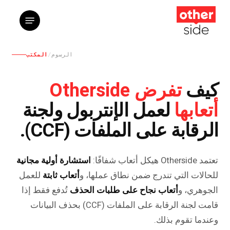
ت
القائمة
إ
ا
ا
الرسوم
/
المكتب
تفرض Otherside
كيف
أتعابها
لعمل الإنتربول ولجنة
الرقابة على الملفات (CCF).
تعتمد Otherside هيكل أتعاب شفافًا:
استشارة أولية مجانية
للحالات التي تندرج ضمن نطاق عملها، و
أتعاب ثابتة
للعمل
الجوهري، و
أتعاب نجاح على طلبات الحذف
تُدفع فقط إذا
قامت لجنة الرقابة على الملفات (CCF) بحذف البيانات
وعندما تقوم بذلك.