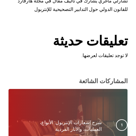
تشارلي ماغري يشارك في تأليف مقال في مجلة هارفارد
للقانون الدولي حول التدابير التصحيحية للإنتربول
تعليقات حديثة
لا توجد تعليقات لعرضها.
المشاركات الشائعة
شرح إشعارات الإنتربول: الأنواع،
العمليات، والآثار الفردية