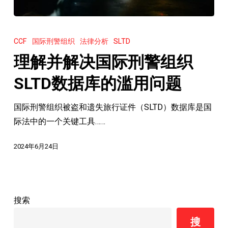
理
解
CCF
国际刑警组织
法律分析
SLTD
并
理解并解决国际刑警组织
解
决
SLTD数据库的滥用问题
国
国际刑警组织被盗和遗失旅行证件（SLTD）数据库是国
际
际法中的一个关键工具……
刑
警
2024年6月24日
组
织
SLTD
数
搜索
据
搜
库