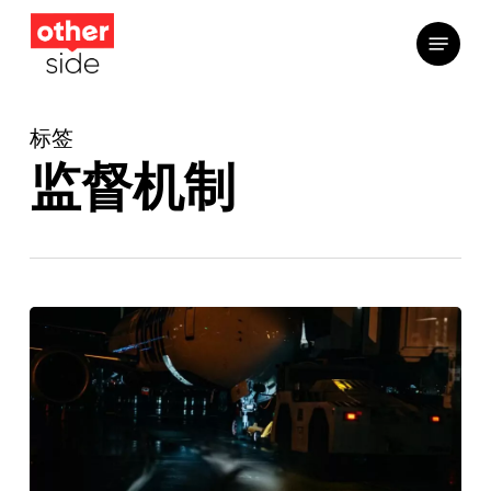
跳
菜单
到
主
要
标签
内
容
监督机制