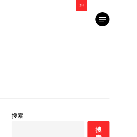
ZH
菜
单
搜索
搜