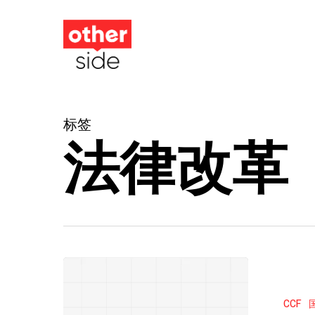
跳
到
主
要
内
标签
容
法律改革
CCF
章
CCF