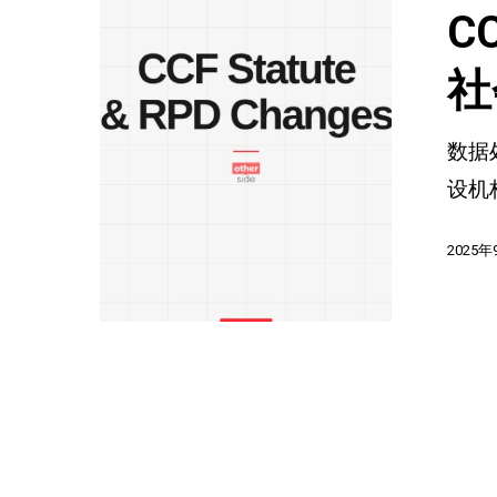
程
C
正
在
社
审
数据
查
设机
中：
公
2025年
民
社
会
的
一
个
及