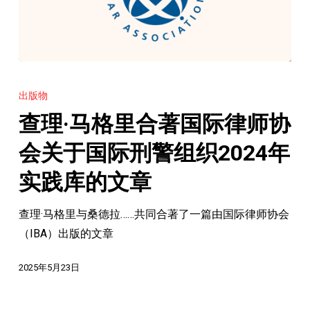
查
理
出版物
·
查理·马格里合著国际律师协
马
格
会关于国际刑警组织2024年
里
实践库的文章
合
著
查理·马格里与桑德拉……共同合著了一篇由国际律师协会
国
（IBA）出版的文章
际
律
2025年5月23日
师
协