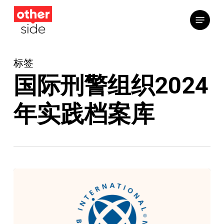
跳
菜单
到
主
要
标签
内
容
国际刑警组织2024
年实践档案库