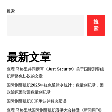
会
搜索
关
于
搜
国
索
际
刑
警
组
最新文章
织
2024
查理·马格里共同撰写《Just Security》关于国际刑警组
年
织新豁免协议的文章
实
国际刑警组织2025年红色通缉令统计：数量创纪录，因
践
政治原因驳回数量创纪录
库
国际刑警组织CCF承认并解决延误
的
文
查理·马格里就国际刑警组织香港大会接受《新闻周刊》