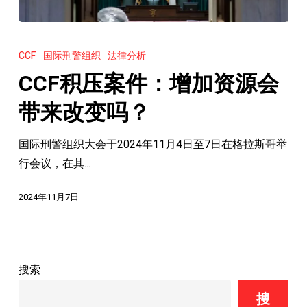
CCF
积
CCF
国际刑警组织
法律分析
压
CCF积压案件：增加资源会
案
件：
带来改变吗？
增
国际刑警组织大会于2024年11月4日至7日在格拉斯哥举
加
行会议，在其...
资
源
2024年11月7日
会
带
来
改
搜索
变
搜
吗？