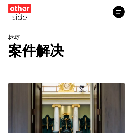
跳
菜单
到
主
要
标签
内
容
案件解决