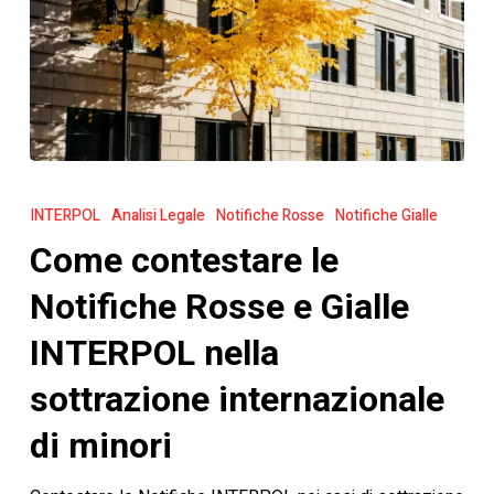
Come
contestare
INTERPOL
Analisi Legale
Notifiche Rosse
Notifiche Gialle
le
Come contestare le
Notifiche
Rosse
Notifiche Rosse e Gialle
e
INTERPOL nella
Gialle
INTERPOL
sottrazione internazionale
nella
di minori
sottrazione
internazionale