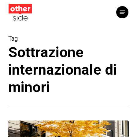
Vai
Menu
al
contenuto
principale
Tag
Sottrazione
internazionale di
minori