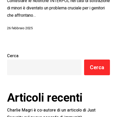
Contestare le Notifiche INTERPOL nei casi di sottrazione
di
di minori è diventato un problema cruciale per i genitori
minori
che affrontano…
26 febbraio 2025
Cerca
Cerca
Articoli recenti
Charlie Magri è co-autore di un articolo di Just