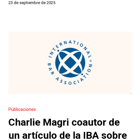
23 de septiembre de 2025
civil
Charlie
Magri
Publicaciones
coautor
Charlie Magri coautor de
de
un
un artículo de la IBA sobre