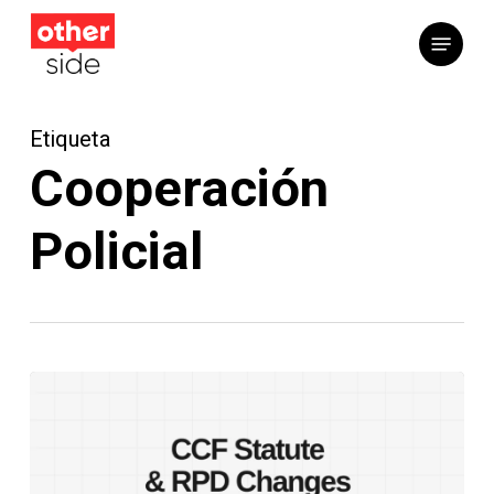
Saltar
Menú
al
contenido
principal
Etiqueta
Cooperación
Policial