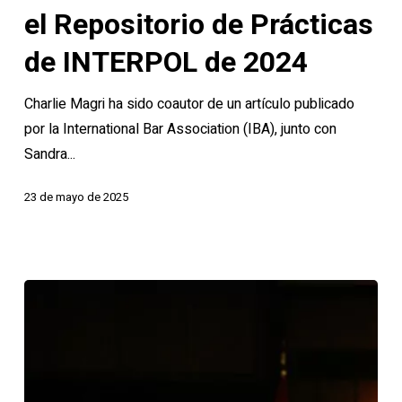
artículo
el Repositorio de Prácticas
de
la
de INTERPOL de 2024
IBA
Charlie Magri ha sido coautor de un artículo publicado
sobre
por la International Bar Association (IBA), junto con
el
Sandra...
Repositorio
de
23 de mayo de 2025
Prácticas
de
INTERPOL
de
2024