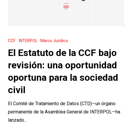
El
Estatuto
CCF
INTERPOL
Marco Jurídico
de
El Estatuto de la CCF bajo
la
CCF
revisión: una oportunidad
bajo
oportuna para la sociedad
revisión:
una
civil
oportunidad
El Comité de Tratamiento de Datos (CTD)—un órgano
oportuna
permanente de la Asamblea General de INTERPOL—ha
para
lanzado…
la
sociedad