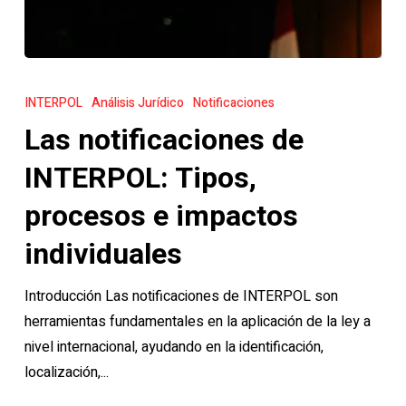
Las
notificaciones
INTERPOL
Análisis Jurídico
Notificaciones
de
Las notificaciones de
INTERPOL:
Tipos,
INTERPOL: Tipos,
procesos
procesos e impactos
e
impactos
individuales
individuales
Introducción Las notificaciones de INTERPOL son
herramientas fundamentales en la aplicación de la ley a
nivel internacional, ayudando en la identificación,
localización,...