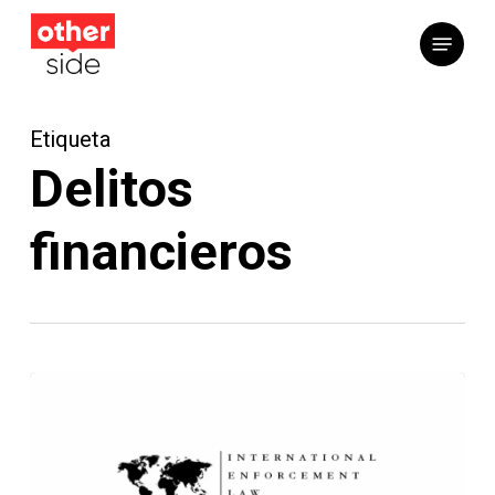
Saltar
Menú
al
contenido
principal
Etiqueta
Delitos
financieros