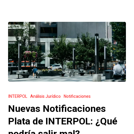
Nuevas
Notificaciones
INTERPOL
Análisis Jurídico
Notificaciones
Plata
Nuevas Notificaciones
de
INTERPOL:
Plata de INTERPOL: ¿Qué
¿Qué
podría salir mal?