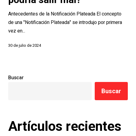
podría
salir
Antecedentes de la Notificación Plateada El concepto
mal?
de una "Notificación Plateada" se introdujo por primera
vez en...
30 de julio de 2024
Buscar
Buscar
Artículos recientes