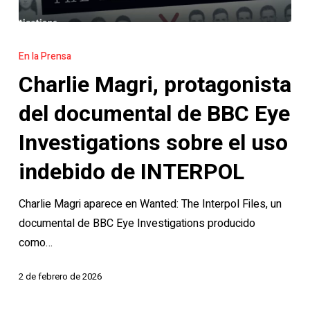
Charlie
Magri,
En la Prensa
protagonista
Charlie Magri, protagonista
del
documental
del documental de BBC Eye
de
Investigations sobre el uso
BBC
Eye
indebido de INTERPOL
Investigations
Charlie Magri aparece en Wanted: The Interpol Files, un
sobre
documental de BBC Eye Investigations producido
el
como…
uso
indebido
2 de febrero de 2026
de
INTERPOL