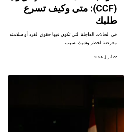
على
(CCF): متى وكيف تسرع
ملفات
طلبك
الإنتربول
(CCF):
في الحالات العاجلة التي تكون فيها حقوق الفرد أو سلامته
متى
معرضة لخطر وشيك بسبب...
وكيف
تسرع
22 أبريل 2024
طلبك