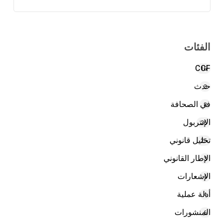
الفئات
CCF
16
حدث
3
في الصحافة
8
الإنتربول
26
تحليل قانوني
25
الإطار القانوني
3
الإشعارات
4
أدلة عملية
4
المنشورات
6