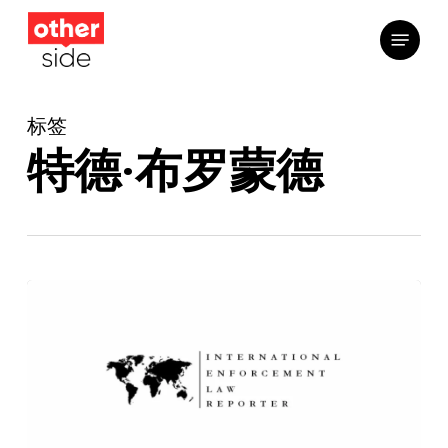
跳
菜单
到
主
要
标签
内
容
特德·布罗蒙德