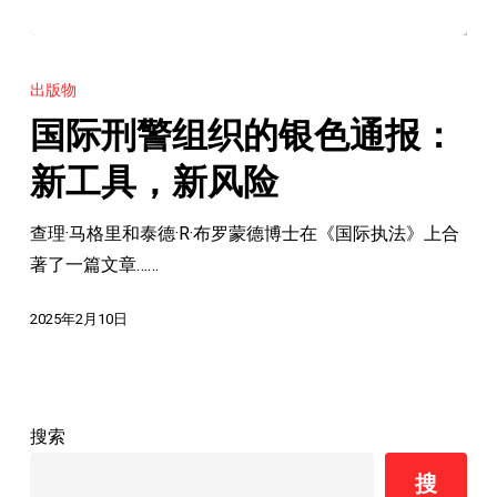
国
际
出版物
刑
国际刑警组织的银色通报：
警
组
新工具，新风险
织
查理·马格里和泰德·R·布罗蒙德博士在《国际执法》上合
的
著了一篇文章……
银
色
2025年2月10日
通
报：
新
工
搜索
具，
搜
新