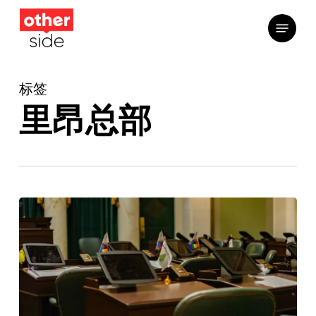
跳
菜单
到
主
要
标签
内
容
里昂总部