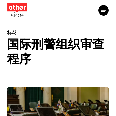
跳
菜单
到
主
要
标签
内
容
国际刑警组织审查
程序