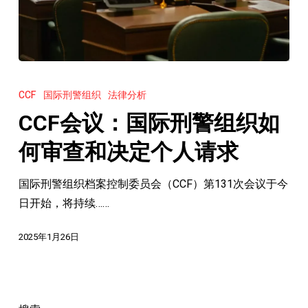
CCF
会
CCF
国际刑警组织
法律分析
议：
CCF会议：国际刑警组织如
国
际
何审查和决定个人请求
刑
国际刑警组织档案控制委员会（CCF）第131次会议于今
警
日开始，将持续……
组
织
2025年1月26日
如
何
审
查