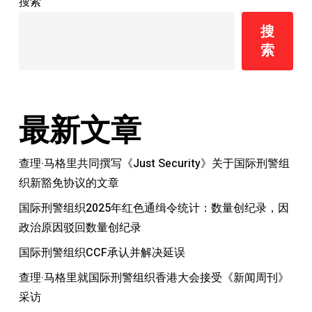
搜索
和
搜
决
索
定
个
人
请
最新文章
求
查理·马格里共同撰写《Just Security》关于国际刑警组
织新豁免协议的文章
国际刑警组织2025年红色通缉令统计：数量创纪录，因
政治原因驳回数量创纪录
国际刑警组织CCF承认并解决延误
查理·马格里就国际刑警组织香港大会接受《新闻周刊》
采访